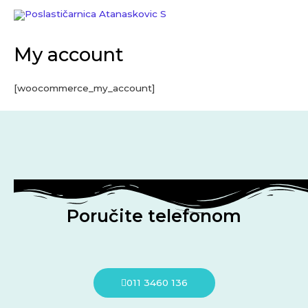
Skip
to
content
My account
[woocommerce_my_account]
Poručite telefonom
011 3460 136